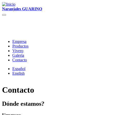
Naranjales GUARINO
Empresa
Productos
Vivero
Galería
Contacto
Español
English
Contacto
Dónde estamos?